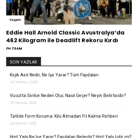
Yaşam
Eddie Hall Arnold Classic Avustralya’da
462 Kilogram ile Deadlift Rekoru Kırdı
FH TEAM
SON YAZILAR
Kojik Asit Nedir, Ne İşe Yarar? Tüm Faydaları
22 Temmuz 2026
Vücutta Sivilce Neden Olur, Nasıl Geçer? Neyin Belirtisidir?
29 Haziran 2026
Tatilde Form Koruma: Kilo Almadan Fit Kalma Rehberi
26 Haziran 2026
Hint Yağı Ne İşe Yarar? Faydaları Nelerdir? Hint Yağı İçilir mi?