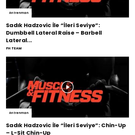
Antrenman
Sadık Hadzovic İle “İleri Seviye”:
Dumbbell Lateral Raise – Barbell
Lateral...
FH TEAM
Antrenman
Sadık Hadzovic İle “İleri Seviye”: Chin-Up
– L-Sit Chin-Up