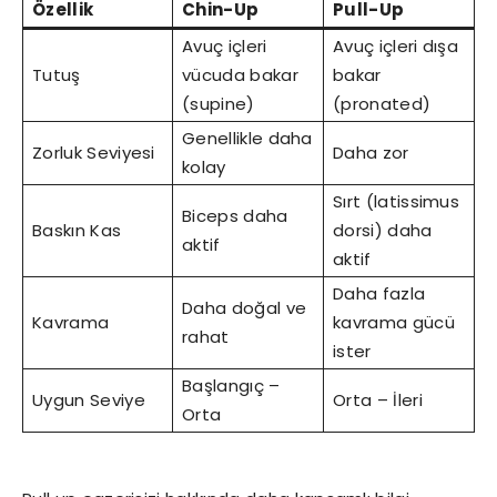
Özellik
Chin-Up
Pull-Up
Avuç içleri
Avuç içleri dışa
Tutuş
vücuda bakar
bakar
(supine)
(pronated)
Genellikle daha
Zorluk Seviyesi
Daha zor
kolay
Sırt (latissimus
Biceps daha
Baskın Kas
dorsi) daha
aktif
aktif
Daha fazla
Daha doğal ve
Kavrama
kavrama gücü
rahat
ister
Başlangıç –
Uygun Seviye
Orta – İleri
Orta