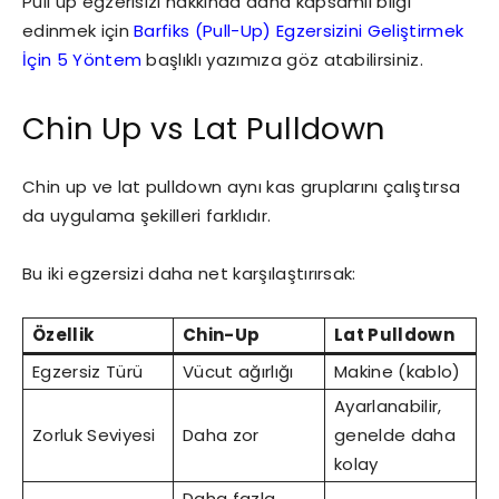
Pull up egzerisizi hakkında daha kapsamlı bilgi
edinmek için
Barfiks (Pull-Up) Egzersizini Geliştirmek
İçin 5 Yöntem
başlıklı yazımıza göz atabilirsiniz.
Chin Up vs Lat Pulldown
Chin up ve lat pulldown aynı kas gruplarını çalıştırsa
da uygulama şekilleri farklıdır.
Bu iki egzersizi daha net karşılaştırırsak:
Özellik
Chin-Up
Lat Pulldown
Egzersiz Türü
Vücut ağırlığı
Makine (kablo)
Ayarlanabilir,
Zorluk Seviyesi
Daha zor
genelde daha
kolay
Daha fazla