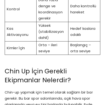
denge ve
Daha kontrollü
Kontrol
koordinasyon
hareket
gerekir
Yüksek
Kas
Hedef kaslara
(stabilizasyon
Aktivasyonu
odaklı
dahil)
Orta – ileri
Başlangıç –
Kimler İçin
seviye
orta seviye
Chin Up İçin Gerekli
Ekipmanlar Nelerdir?
Chin-up yapmak için temel olarak sağlam bir bar
gerekir. Bu bar spor salonlarında, açık hava spor
alanlarında veya ev tipi barlarda bulunabilir. Evde