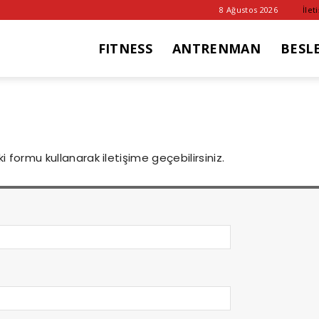
8 Ağustos 2026
İlet
FITNESS
ANTRENMAN
BESL
it
ub
ki formu kullanarak iletişime geçebilirsiniz.