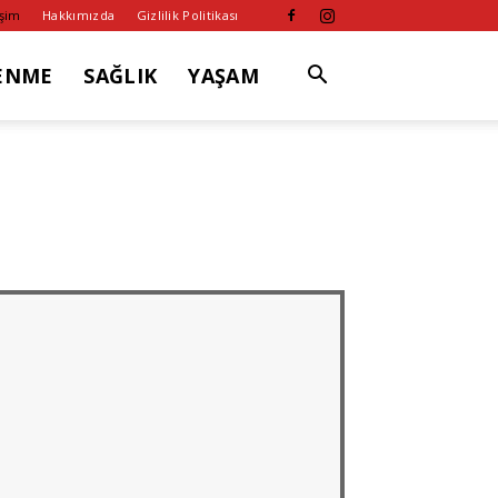
işim
Hakkımızda
Gizlilik Politikası
ENME
SAĞLIK
YAŞAM