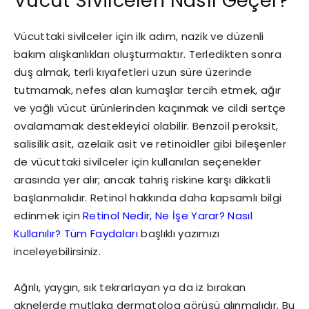
Vücut Sivilceleri Nasıl Geçer?
Vücuttaki sivilceler için ilk adım, nazik ve düzenli
bakım alışkanlıkları oluşturmaktır. Terledikten sonra
duş almak, terli kıyafetleri uzun süre üzerinde
tutmamak, nefes alan kumaşlar tercih etmek, ağır
ve yağlı vücut ürünlerinden kaçınmak ve cildi sertçe
ovalamamak destekleyici olabilir. Benzoil peroksit,
salisilik asit, azelaik asit ve retinoidler gibi bileşenler
de vücuttaki sivilceler için kullanılan seçenekler
arasında yer alır; ancak tahriş riskine karşı dikkatli
başlanmalıdır. Retinol hakkında daha kapsamlı bilgi
edinmek için
Retinol Nedir, Ne İşe Yarar? Nasıl
Kullanılır? Tüm Faydaları
başlıklı yazımızı
inceleyebilirsiniz.
Ağrılı, yaygın, sık tekrarlayan ya da iz bırakan
aknelerde mutlaka dermatolog görüşü alınmalıdır. Bu