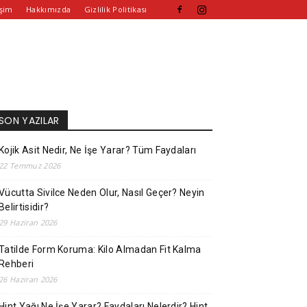
işim
Hakkımızda
Gizlilik Politikası
SON YAZILAR
Kojik Asit Nedir, Ne İşe Yarar? Tüm Faydaları
22 Temmuz 2026
Vücutta Sivilce Neden Olur, Nasıl Geçer? Neyin
Belirtisidir?
29 Haziran 2026
Tatilde Form Koruma: Kilo Almadan Fit Kalma
Rehberi
26 Haziran 2026
Hint Yağı Ne İşe Yarar? Faydaları Nelerdir? Hint