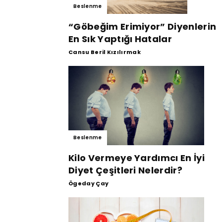
Beslenme
“Göbeğim Erimiyor” Diyenlerin
En Sık Yaptığı Hatalar
Cansu Beril Kızılırmak
Beslenme
Kilo Vermeye Yardımcı En İyi
Diyet Çeşitleri Nelerdir?
Ögeday Çay