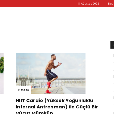
8 Ağustos 2026
İlet
Fitness
HIIT Cardio (Yüksek Yoğunluklu
Internal Antrenman) ile Güçlü Bir
Vücut Mümkün...