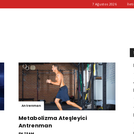
7 Ağustos 2026
İlet
Antrenman
Metabolizma Ateşleyici
Antrenman
FH TEAM