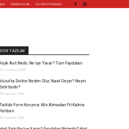
işim
Hakkımızda
Gizlilik Politikası
SON YAZILAR
Kojik Asit Nedir, Ne İşe Yarar? Tüm Faydaları
22 Temmuz 2026
Vücutta Sivilce Neden Olur, Nasıl Geçer? Neyin
Belirtisidir?
29 Haziran 2026
Tatilde Form Koruma: Kilo Almadan Fit Kalma
Rehberi
26 Haziran 2026
Hint Yağı Ne İşe Yarar? Faydaları Nelerdir? Hint