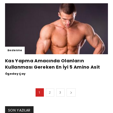
Beslenme
Kas Yapma Amacında Olanların
Kullanması Gereken En İyi 5 Amino Asit
Ögeday Çay
1
2
3
SON YAZILAR