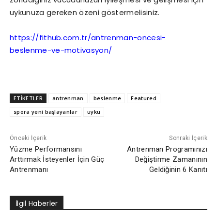
uykunuza gereken özeni göstermelisiniz.
https://fithub.com.tr/antrenman-oncesi-
beslenme-ve-motivasyon/
ETİKETLER
antrenman
beslenme
Featured
spora yeni başlayanlar
uyku
Önceki İçerik
Sonraki İçerik
Yüzme Performansını
Antrenman Programınızı
Arttırmak İsteyenler İçin Güç
Değiştirme Zamanının
Antrenmanı
Geldiğinin 6 Kanıtı
İlgil Haberler