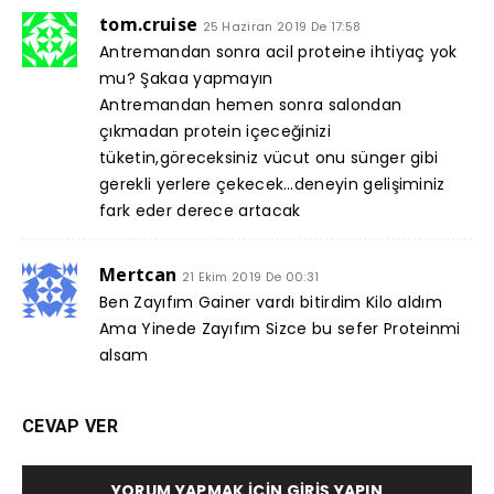
tom.cruise
25 Haziran 2019 De 17:58
Antremandan sonra acil proteine ihtiyaç yok
mu? Şakaa yapmayın
Antremandan hemen sonra salondan
çıkmadan protein içeceğinizi
tüketin,göreceksiniz vücut onu sünger gibi
gerekli yerlere çekecek…deneyin gelişiminiz
fark eder derece artacak
Mertcan
21 Ekim 2019 De 00:31
Ben Zayıfım Gainer vardı bitirdim Kilo aldım
Ama Yinede Zayıfım Sizce bu sefer Proteinmi
alsam
CEVAP VER
YORUM YAPMAK İÇIN GIRIŞ YAPIN