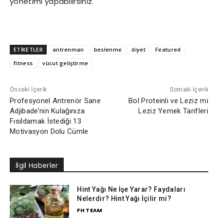
yönetimi yapabilirsiniz.
ETİKETLER
antrenman
beslenme
diyet
Featured
fitness
vücut geliştirme
Önceki İçerik
Sonraki İçerik
Profesyonel Antrenör Sane
Bol Proteinli ve Leziz mi
Adjibade’nin Kulağınıza
Leziz Yemek Tarifleri
Fısıldamak İstediği 13
Motivasyon Dolu Cümle
İlgil Haberler
Hint Yağı Ne İşe Yarar? Faydaları
Nelerdir? Hint Yağı İçilir mi?
FH TEAM