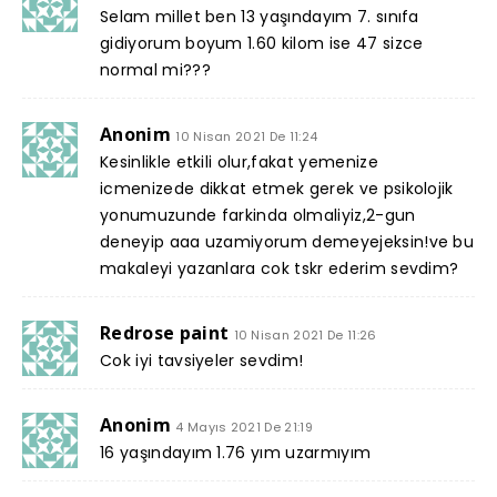
Selam millet ben 13 yaşındayım 7. sınıfa
gidiyorum boyum 1.60 kilom ise 47 sizce
normal mi???
Anonim
10 Nisan 2021 De 11:24
Kesinlikle etkili olur,fakat yemenize
icmenizede dikkat etmek gerek ve psikolojik
yonumuzunde farkinda olmaliyiz,2-gun
deneyip aaa uzamiyorum demeyejeksin!ve bu
makaleyi yazanlara cok tskr ederim sevdim?
Redrose paint
10 Nisan 2021 De 11:26
Cok iyi tavsiyeler sevdim!
Anonim
4 Mayıs 2021 De 21:19
16 yaşındayım 1.76 yım uzarmıyım