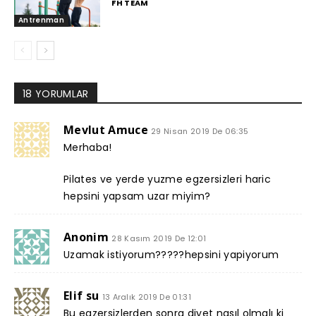
FH TEAM
Antrenman
18 YORUMLAR
Mevlut Amuce
29 Nisan 2019 De 06:35
Merhaba!
Pilates ve yerde yuzme egzersizleri haric
hepsini yapsam uzar miyim?
Anonim
28 Kasım 2019 De 12:01
Uzamak istiyorum?????hepsini yapiyorum
Elif su
13 Aralık 2019 De 01:31
Bu egzersizlerden sonra diyet nasıl olmalı ki