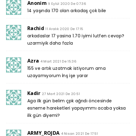
Anonim
9 Eylül 2020 De 07:36
14 yaşında 170 olan arkadaş çok bile
Rachid
11 Aralık 2020 De 17:15
arkadaslar 17 yasina 1.70 iyimi lutfen cevap?
uzarmiyik daha fazla
Azra
4 Mart 2021 De 15:36
155 ve artık uzatmak istiyorum ama
uzayamıyorum İnş işe yarar
Kadir
27 Mart 2021 De 20:51
Aga ilk gün belim çpk ağrıdı öncesinde
esneme hareketleri yapayımmı acaba yoksa
ilk gün diyemi?
ARMY_ROJDA
4 Nisan 2021 De 17:51