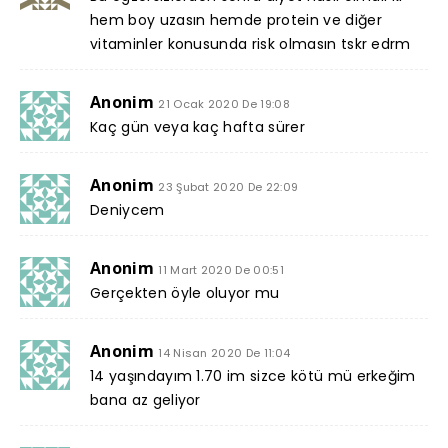
hem boy uzasın hemde protein ve diğer
vitaminler konusunda risk olmasın tskr edrm
Anonim
21 Ocak 2020 De 19:08
Kaç gün veya kaç hafta sürer
Anonim
23 Şubat 2020 De 22:09
Deniycem
Anonim
11 Mart 2020 De 00:51
Gerçekten öyle oluyor mu
Anonim
14 Nisan 2020 De 11:04
14 yaşındayım 1.70 im sizce kötü mü erkeğim
bana az geliyor