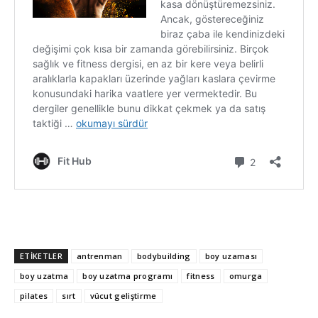
ETİKETLER
antrenman
bodybuilding
boy uzaması
boy uzatma
boy uzatma programı
fitness
omurga
pilates
sırt
vücut geliştirme