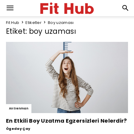
Fit Hub
Etiketler
Boy uzaması
Etiket: boy uzaması
Antrenman
En Etkili Boy Uzatma Egzersizleri Nelerdir?
Ögeday Çay