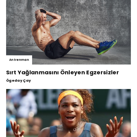
Antrenman
Sırt Yağlanmasını Önleyen Egzersizler
Ögeday Çay