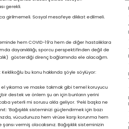
ı gerekli.
 girilmemeli. Sosyal mesafeye dikkat edilmeli.
eminde hem COVID-19’a hem de diğer hastalıklara
azımda dayanıklılığı, sporcu perspektifinden değil de
alık) gösterdiği direnç bağlamında ele alacağım.
 Keklikoğlu bu konu hakkında şöyle söylüyor:
a, el yıkama ve maske takmak gibi temel koruyucu
çbir destek ve önlem şu an için bunların yerini
ba yeterli mi sorusu akla geliyor. ‘Peki başka ne
nıt: ‘Bağışıklık sisteminizi güçlendirmek için bazı
ığınızda, vücudunuza hem virüse karşı korunma hem
ansı vermiş olacaksınız. Bağışıklık sisteminizin