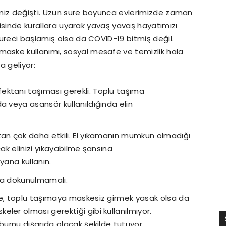
rimiz değişti. Uzun süre boyunca evlerimizde zaman
erisinde kurallara uyarak yavaş yavaş hayatımızı
üreci başlamış olsa da COVID-19 bitmiş değil.
ske kullanımı, sosyal mesafe ve temizlik hala
a geliyor:
ktanı taşıması gerekli. Toplu taşıma
a veya asansör kullanıldığında elin
tan çok daha etkili. El yıkamanın mümkün olmadığı
cak elinizi yıkayabilme şansına
yana kullanın.
na dokunulmamalı.
re, toplu taşımaya maskesiz girmek yasak olsa da
ler olması gerektiği gibi kullanılmıyor.
burnu dışarıda olacak şekilde tutuyor.