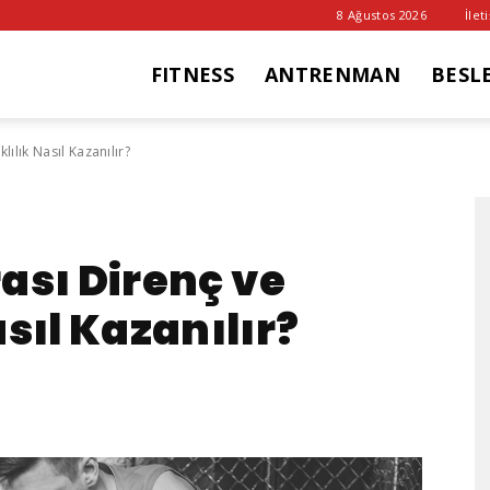
8 Ağustos 2026
İlet
FITNESS
ANTRENMAN
BESL
it
ılık Nasıl Kazanılır?
ub
ası Direnç ve
sıl Kazanılır?