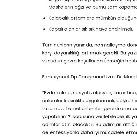
Maskelerin ağzı ve burnu tam kapamas
Kalabalık ortamlara mümkün olduğunca
Kapalı alanlar sık sık havalandırılmalı.
Tüm nunların yanında, normalleşme dön
karşı dayanıklılığı artırmak gerekli. Bu y
vücudun çevre koşullarına (örneğin hast
Fonksiyonel Tıp Danışmanı Uzm. Dr. Murat
“Evde kalma, sosyal izolasyon, karantin
önlemler kesinlikle uygulanmalı, başka hi
tutamaz. Temel önlemler gerekli ama aca
yapabilirim?’ sorusuna verilebilecek ilk ya
adımlar atın’ olacaktır. Bu adımları att
de enfeksiyonla daha iyi mücadele etme ş