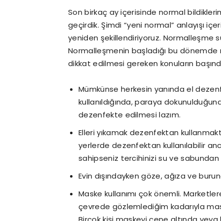
Son birkaç ay içerisinde normal bildikle
geçirdik. Şimdi “yeni normal” anlayışı iç
yeniden şekillendiriyoruz. Normalleşme s
Normalleşmenin başladığı bu dönemde ma
dikkat edilmesi gereken konuların başınd
Mümkünse herkesin yanında el dezenfe
kullanıldığında, paraya dokunulduğund
dezenfekte edilmesi lazım.
Elleri yıkamak dezenfektan kullanmak
yerlerde dezenfektan kullanılabilir an
sahipseniz tercihinizi su ve sabundan 
Evin dışındayken göze, ağıza ve buru
Maske kullanımı çok önemli. Marketle
çevrede gözlemlediğim kadarıyla maske
Birçok kişi maskeyi çene altında veya 