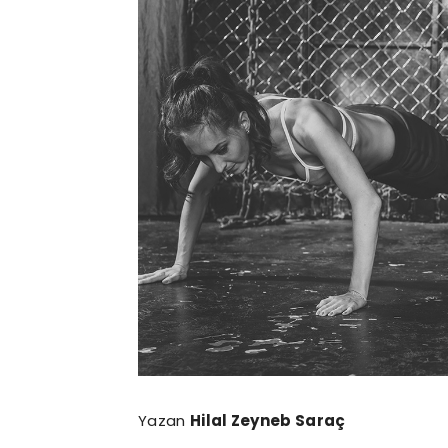
Yazan
Hilal Zeyneb Saraç