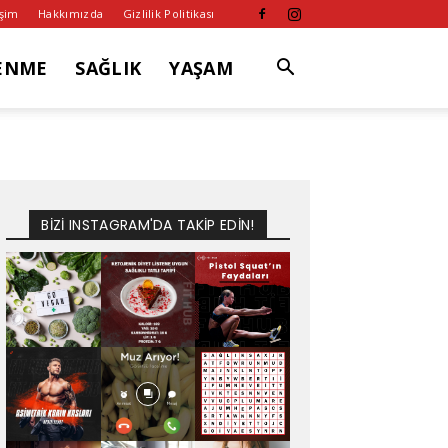
işim
Hakkımızda
Gizlilik Politikası
ENME
SAĞLIK
YAŞAM
BİZİ INSTAGRAM'DA TAKİP EDİN!