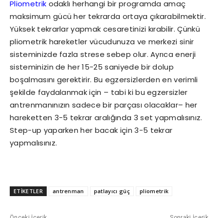
Pliometrik
odaklı herhangi bir programda amaç
maksimum gücü her tekrarda ortaya çıkarabilmektir.
Yüksek tekrarlar yapmak cesaretinizi kırabilir. Çünkü
pliometrik hareketler vücudunuza ve merkezi sinir
sisteminizde fazla strese sebep olur. Ayrıca enerji
sisteminizin de her 15-25 saniyede bir dolup
boşalmasını gerektirir. Bu egzersizlerden en verimli
şekilde faydalanmak için – tabi ki bu egzersizler
antrenmanınızın sadece bir parçası olacaklar– her
hareketten 3-5 tekrar aralığında 3 set yapmalısınız.
Step-up yaparken her bacak için 3-5 tekrar
yapmalısınız.
ETİKETLER
antrenman
patlayıcı güç
pliometrik
Önceki İçerik
Sonraki İçerik