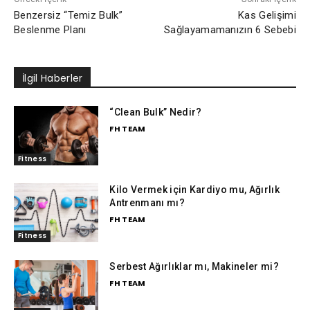
Benzersiz “Temiz Bulk”
Kas Gelişimi
Beslenme Planı
Sağlayamamanızın 6 Sebebi
İlgil Haberler
“Clean Bulk” Nedir?
FH TEAM
Fitness
Kilo Vermek için Kardiyo mu, Ağırlık
Antrenmanı mı?
FH TEAM
Fitness
Serbest Ağırlıklar mı, Makineler mi?
FH TEAM