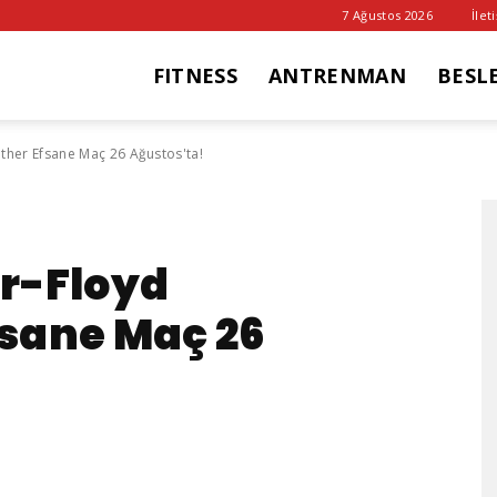
7 Ağustos 2026
İlet
FITNESS
ANTRENMAN
BESL
it
her Efsane Maç 26 Ağustos'ta!
ub
r-Floyd
sane Maç 26