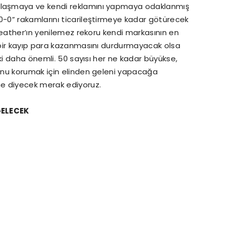
laşmaya ve kendi reklamını yapmaya odaklanmış
-0” rakamlarını ticarileştirmeye kadar götürecek
weather’ın yenilemez rekoru kendi markasının en
 bir kayıp para kazanmasını durdurmayacak olsa
ki daha önemli. 50 sayısı her ne kadar büyükse,
onu korumak için elinden geleni yapacağa
e diyecek merak ediyoruz.
GELECEK