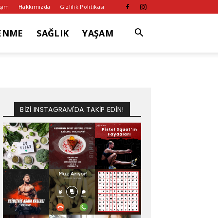
işim
Hakkımızda
Gizlilik Politikası
ENME
SAĞLIK
YAŞAM
BİZİ INSTAGRAM'DA TAKİP EDİN!