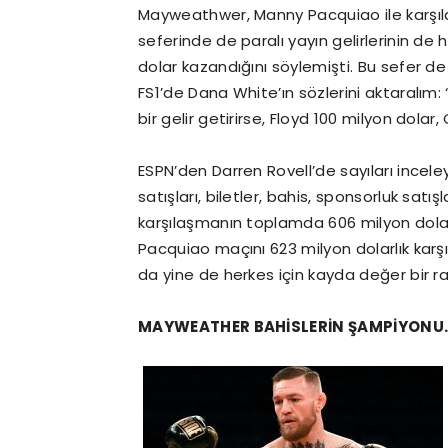
Mayweathwer, Manny Pacquiao ile karşıla
seferinde de paralı yayın gelirlerinin 
dolar kazandığını söylemişti. Bu sefer d
FS1’de Dana White’ın sözlerini aktaralı
bir gelir getirirse, Floyd 100 milyon dolar
ESPN’den Darren Rovell’de sayıları incel
satışları, biletler, bahis, sponsorluk satı
karşılaşmanın toplamda 606 milyon dolar
Pacquiao maçını 623 milyon dolarlık karş
da yine de herkes için kayda değer bir r
MAYWEATHER BAHİSLERİN ŞAMPİYONU