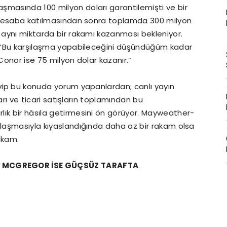
şmasında 100 milyon doları garantilemişti ve bir
de hesaba katılmasından sonra toplamda 300 milyon
e aynı miktarda bir rakamı kazanması bekleniyor.
m: “Bu karşılaşma yapabileceğini düşündüğüm kadar
, Conor ise 75 milyon dolar kazanır.”
eyip bu konuda yorum yapanlardan; canlı yayın
şları ve ticari satışların toplamından bu
lık bir hâsıla getirmesini ön görüyor. Mayweather-
ılaşmasıyla kıyaslandığında daha az bir rakam olsa
akam.
. MCGREGOR İSE GÜÇSÜZ TARAFTA