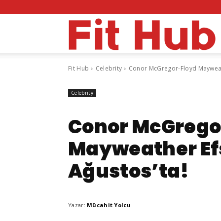
F
Fit Hub
Celebrity
Conor McGregor-Floyd Mayweat
H
Celebrity
Conor McGrego
Mayweather Ef
Ağustos’ta!
Yazar:
Mücahit Yolcu