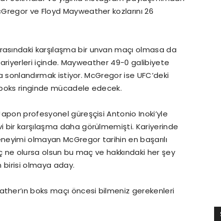
cGregor ve Floyd Mayweather kozlarını 26
asındaki karşılaşma bir unvan maçı olmasa da
 kariyerleri içinde. Mayweather 49-0 galibiyete
yla sonlandırmak istiyor. McGregor ise UFC’deki
 boks ringinde mücadele edecek.
apon profesyonel güreşçisi Antonio Inoki’yle
 bir karşılaşma daha görülmemişti. Kariyerinde
neyimi olmayan McGregor tarihin en başarılı
uç ne olursa olsun bu maç ve hakkındaki her şey
n birisi olmaya aday.
her’ın boks maçı öncesi bilmeniz gerekenleri