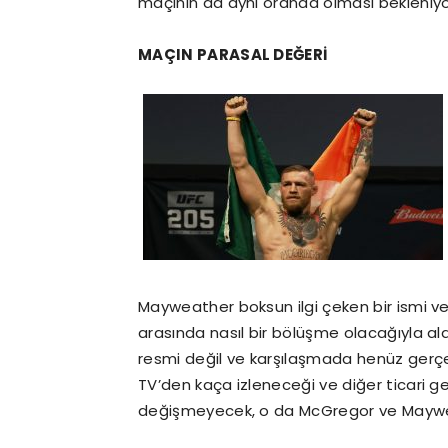
maçının da aynı oranda olması bekleniyo
MAÇIN PARASAL DEĞERİ
Mayweather boksun ilgi çeken bir ismi ve k
arasında nasıl bir bölüşme olacağıyla alak
resmi değil ve karşılaşmada henüz gerçek
TV’den kaça izleneceği ve diğer ticari g
değişmeyecek, o da McGregor ve Mayweat