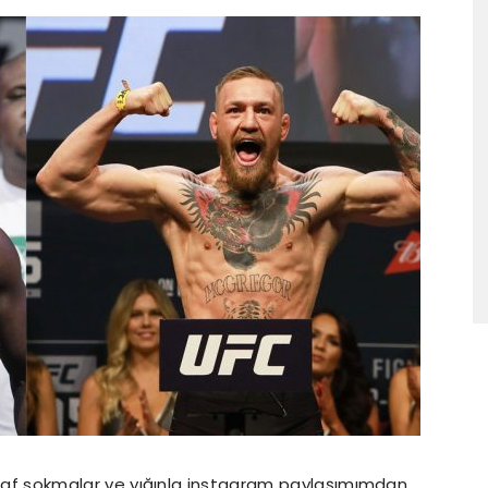
şı laf sokmalar ve yığınla instagram paylaşımımdan