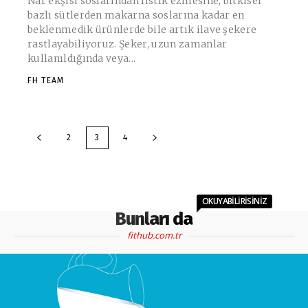
Nar ekşisi soslarından fıstık ezmesine, bitkisel
bazlı sütlerden makarna soslarına kadar en
beklenmedik ürünlerde bile artık ilave şekere
rastlayabiliyoruz. Şeker, uzun zamanlar
kullanıldığında veya...
FH TEAM
2
3
4
OKUYABİLİRİSİNİZ
Bunları da
fithub.com.tr