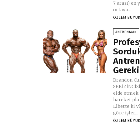
7 arası) en
ortaya...
ÖZLEM BÜYÜ
ANTRENMAN
Profes
Sorduk
Antren
Gereki
Brandon Cu
SEKİZİNCİSİ “Hazırlıklı ve o gün 
elde etmek i
hareket pla
Elbette ki
göre işler...
ÖZLEM BÜYÜ