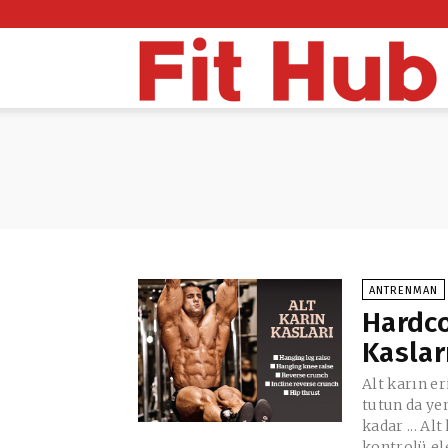
F
H
ANTRENMAN
Hardco
Kasları
Alt karın er
tutun da ye
kadar ... Al
kontrolü ele