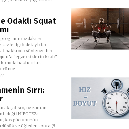
e Odaklı Squat
amı
programınızdaki en
sizle ilgili detaylı bir
quat hakkında söylenen her
quat’a “egzersizlerin kralı”
 konuda haklıdırlar.
ücünüz...
KER
menin Sırrı:
r
larak çalışın, ne zaman
ğil HİPOTEZ:
, kas gücümüzün
 düşük ve öğleden sonra (5-