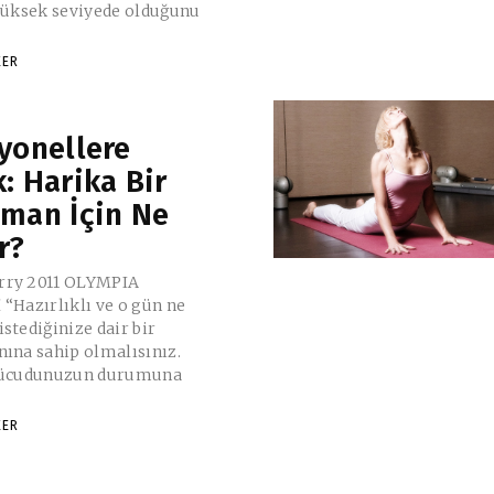
 yüksek seviyede olduğunu
KER
yonellere
: Harika Bir
man İçin Ne
r?
rry 2011 OLYMPIA
ne
stediğinize dair bir
nına sahip olmalısınız.
 vücudunuzun durumuna
KER