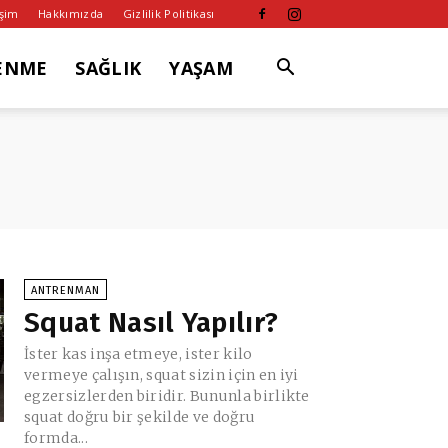
işim
Hakkımızda
Gizlilik Politikası
ENME
SAĞLIK
YAŞAM
ANTRENMAN
Squat Nasıl Yapılır?
İster kas inşa etmeye, ister kilo
vermeye çalışın, squat sizin için en iyi
egzersizlerden biridir. Bununla birlikte
squat doğru bir şekilde ve doğru
formda...