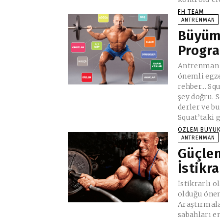
FH TEAM
ANTRENMAN
Büyüm
Progr
Antrenman 
önemli egzer
rehber... S
şey doğru. S
derler ve bu
Squat’taki g
ÖZLEM BÜYÜ
ANTRENMAN
Güçlen
İstikra
İstikrarlı o
olduğu önemli de
Araştırmalar
sabahları en