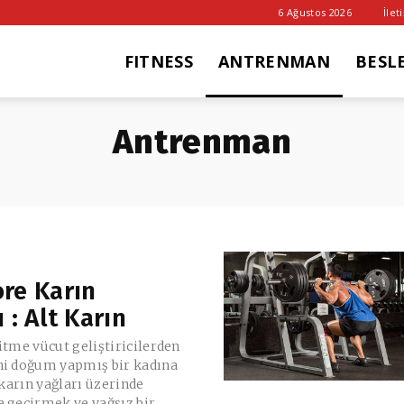
6 Ağustos 2026
İlet
FITNESS
ANTRENMAN
BESL
it
Antrenman
ub
re Karın
 : Alt Karın
itme vücut geliştiricilerden
ni doğum yapmış bir kadına
t karın yağları üzerinde
 geçirmek ve yağsız bir...