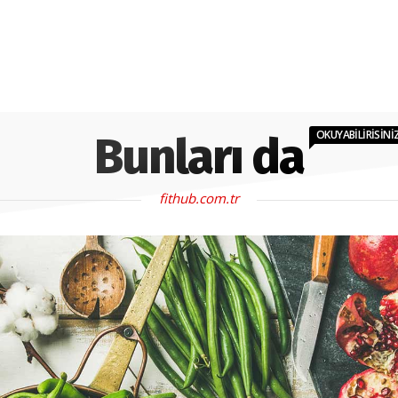
OKUYABİLİRİSİNİ
Bunları da
fithub.com.tr