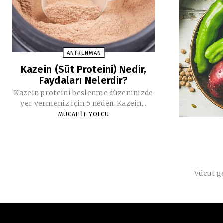
ANTRENMAN
Kazein (Süt Proteini) Nedir,
Faydaları Nelerdir?
Kazein proteini beslenme düzeninizde
yer vermeniz için 5 neden. Kazein...
MÜCAHIT YOLCU
Vücut ge