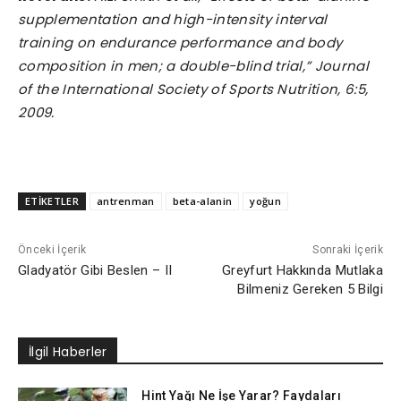
supplementation and high-intensity interval
training on endurance performance and body
composition in men; a double-blind trial,” Journal
of the International Society of Sports Nutrition, 6:5,
2009.
ETİKETLER
antrenman
beta-alanin
yoğun
Önceki İçerik
Sonraki İçerik
Gladyatör Gibi Beslen – II
Greyfurt Hakkında Mutlaka
Bilmeniz Gereken 5 Bilgi
İlgil Haberler
Hint Yağı Ne İşe Yarar? Faydaları