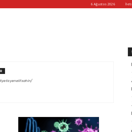
6 Ağustos 2026
İlet
n
AR
yetisyenelifsahin/