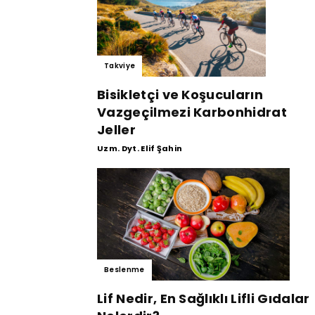
Takviye
Bisikletçi ve Koşucuların
Vazgeçilmezi Karbonhidrat
Jeller
Uzm. Dyt. Elif Şahin
Beslenme
Lif Nedir, En Sağlıklı Lifli Gıdalar