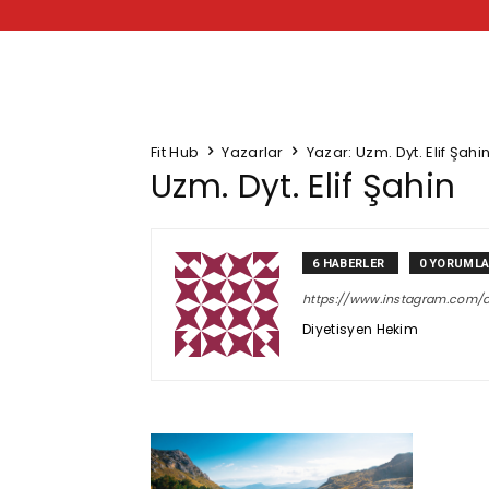
Fit Hub
Yazarlar
Yazar: Uzm. Dyt. Elif Şahi
Uzm. Dyt. Elif Şahin
6 HABERLER
0 YORUML
https://www.instagram.com/di
Diyetisyen Hekim