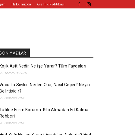
işim
Hakkımızda
Gizlilik Politikası
SON YAZILAR
Kojik Asit Nedir, Ne İşe Yarar? Tüm Faydaları
22 Temmuz 2026
Vücutta Sivilce Neden Olur, Nasıl Geçer? Neyin
Belirtisidir?
29 Haziran 2026
Tatilde Form Koruma: Kilo Almadan Fit Kalma
Rehberi
26 Haziran 2026
Hint Yağı Ne İşe Yarar? Faydaları Nelerdir? Hint