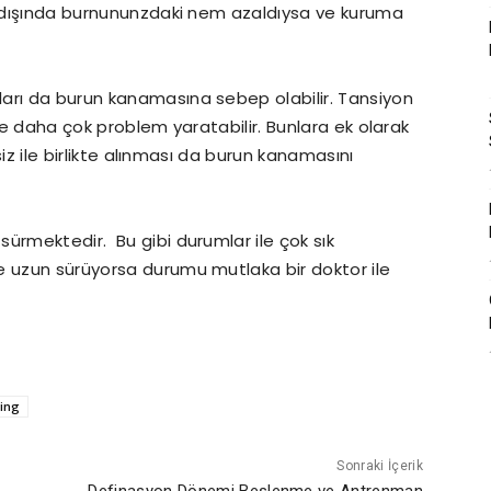
un dışında burnununzdaki nem azaldıysa ve kuruma
arı da burun kanamasına sebep olabilir. Tansiyon
rde daha çok problem yaratabilir. Bunlara ek olarak
rsiz ile birlikte alınması da burun kanamasını
ürmektedir. Bu gibi durumlar ile çok sık
e uzun sürüyorsa durumu mutlaka bir doktor ile
ting
Sonraki İçerik
Definasyon Dönemi Beslenme ve Antrenman