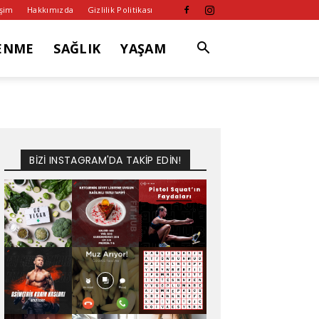
işim
Hakkımızda
Gizlilik Politikası
ENME
SAĞLIK
YAŞAM
BİZİ INSTAGRAM'DA TAKİP EDİN!