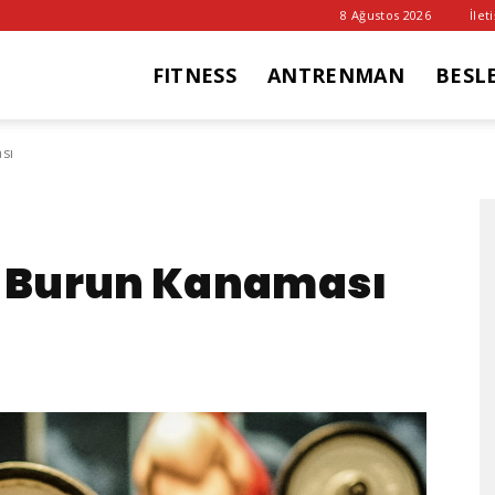
8 Ağustos 2026
İlet
FITNESS
ANTRENMAN
BESL
it
sı
ub
e Burun Kanaması