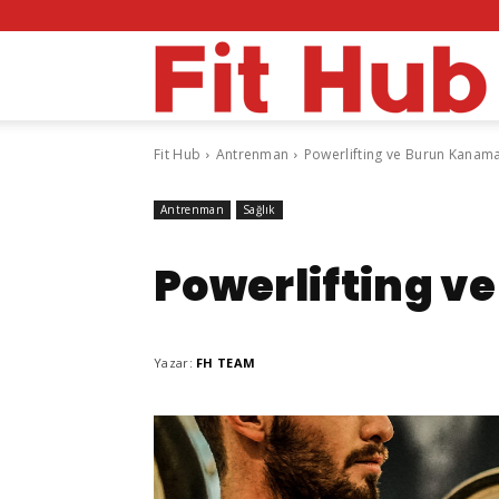
F
Fit Hub
Antrenman
Powerlifting ve Burun Kanama
H
Antrenman
Sağlık
Powerlifting v
Yazar:
FH TEAM