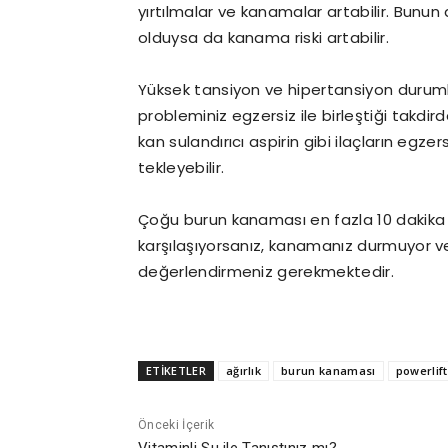
yırtılmalar ve kanamalar artabilir. Bun
olduysa da kanama riski artabilir.
Yüksek tansiyon ve hipertansiyon duruml
probleminiz egzersiz ile birleştiği takdi
kan sulandırıcı aspirin gibi ilaçların egze
tekleyebilir.
Çoğu burun kanaması en fazla 10 dakika s
karşılaşıyorsanız, kanamanız durmuyor v
değerlendirmeniz gerekmektedir.
ETİKETLER
ağırlık
burun kanaması
powerlif
Önceki İçerik
Vitaminli Su ile Tanıştınız mı?