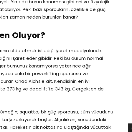
li. Yine de burun kanaması gibi ani ve fizyolojik
atabiliyor. Peki bazı sporcuların, özellikle de güç
dıkları zaman neden burunları kanar?
en Oluyor?
nın elde etmek istediği şeref madalyalarıdır.
dığını işaret eder gibidir. Peki bu durum normal
Eğer burnunuz kanamıyorsa yeterince ağır
nyaca ünlü bir powerlifting sporcusu ve
duran Chad Aichs’e ait. Kendisinin en iyi
’te 373 kg ve deadlift’te 343 kg. Gerçekten de
 Örneğin; squatta
,
bir güç sporcusu, tüm vücudunu
e karşı zorlayarak başlar. Alçalırken, vücudundaki
 artar. Hareketin alt noktasına ulaştığında vücuttaki