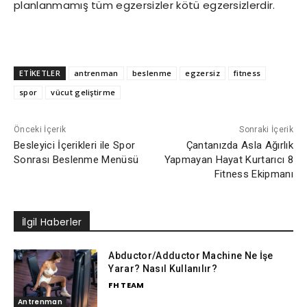
planlanmamış tüm egzersizler kötü egzersizlerdir.
ETİKETLER
antrenman
beslenme
egzersiz
fitness
spor
vücut geliştirme
Önceki İçerik
Sonraki İçerik
Besleyici İçerikleri ile Spor
Çantanızda Asla Ağırlık
Sonrası Beslenme Menüsü
Yapmayan Hayat Kurtarıcı 8
Fitness Ekipmanı
İlgil Haberler
Abductor/Adductor Machine Ne İşe
Yarar? Nasıl Kullanılır?
FH TEAM
Antrenman