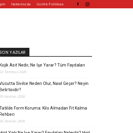
işim
Hakkımızda
Gizlilik Politikası
SON YAZILAR
Kojik Asit Nedir, Ne İşe Yarar? Tüm Faydaları
22 Temmuz 2026
Vücutta Sivilce Neden Olur, Nasıl Geçer? Neyin
Belirtisidir?
29 Haziran 2026
Tatilde Form Koruma: Kilo Almadan Fit Kalma
Rehberi
26 Haziran 2026
Hint Yağı Ne İşe Yarar? Faydaları Nelerdir? Hint