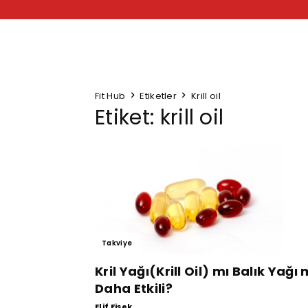
Fit Hub
Etiketler
Krill oil
Etiket: krill oil
Takviye
Kril Yağı(Krill Oil) mı Balık Yağı 
Daha Etkili?
Elif Fişek