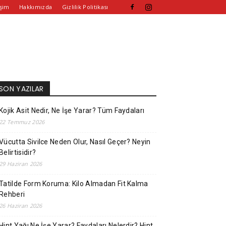
işim
Hakkımızda
Gizlilik Politikası
SON YAZILAR
Kojik Asit Nedir, Ne İşe Yarar? Tüm Faydaları
22 Temmuz 2026
Vücutta Sivilce Neden Olur, Nasıl Geçer? Neyin
Belirtisidir?
29 Haziran 2026
Tatilde Form Koruma: Kilo Almadan Fit Kalma
Rehberi
26 Haziran 2026
Hint Yağı Ne İşe Yarar? Faydaları Nelerdir? Hint