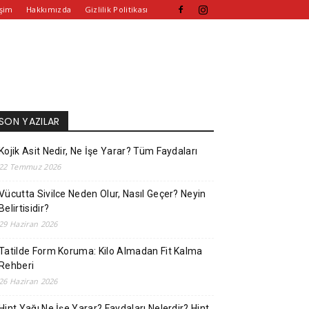
işim
Hakkımızda
Gizlilik Politikası
SON YAZILAR
Kojik Asit Nedir, Ne İşe Yarar? Tüm Faydaları
22 Temmuz 2026
Vücutta Sivilce Neden Olur, Nasıl Geçer? Neyin
Belirtisidir?
29 Haziran 2026
Tatilde Form Koruma: Kilo Almadan Fit Kalma
Rehberi
26 Haziran 2026
Hint Yağı Ne İşe Yarar? Faydaları Nelerdir? Hint