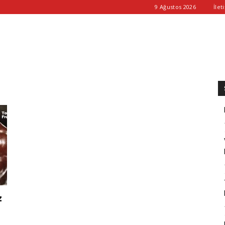
9 Ağustos 2026
İlet
z