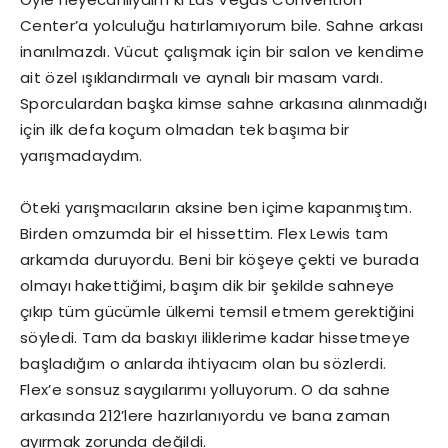
Center’a yolculuğu hatırlamıyorum bile. Sahne arkası
inanılmazdı. Vücut çalışmak için bir salon ve kendime
ait özel ışıklandırmalı ve aynalı bir masam vardı.
Sporculardan başka kimse sahne arkasına alınmadığı
için ilk defa koçum olmadan tek başıma bir
yarışmadaydım.
Öteki yarışmacıların aksine ben içime kapanmıştım.
Birden omzumda bir el hissettim. Flex Lewis tam
arkamda duruyordu. Beni bir köşeye çekti ve burada
olmayı hakettiğimi, başım dik bir şekilde sahneye
çıkıp tüm gücümle ülkemi temsil etmem gerektiğini
söyledi. Tam da baskıyı iliklerime kadar hissetmeye
başladığım o anlarda ihtiyacım olan bu sözlerdi.
Flex’e sonsuz saygılarımı yolluyorum. O da sahne
arkasında 212’lere hazırlanıyordu ve bana zaman
ayırmak zorunda değildi.