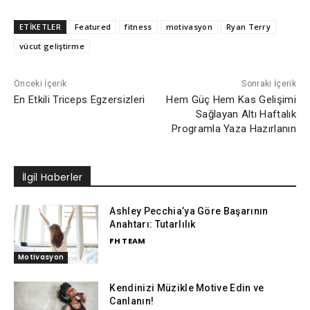
ETİKETLER
Featured
fitness
motivasyon
Ryan Terry
vücut geliştirme
Önceki İçerik
Sonraki İçerik
En Etkili Triceps Egzersizleri
Hem Güç Hem Kas Gelişimi
Sağlayan Altı Haftalık
Programla Yaza Hazırlanın
İlgil Haberler
Ashley Pecchia’ya Göre Başarının
Anahtarı: Tutarlılık
FH TEAM
Motivasyon
Kendinizi Müzikle Motive Edin ve
Canlanın!