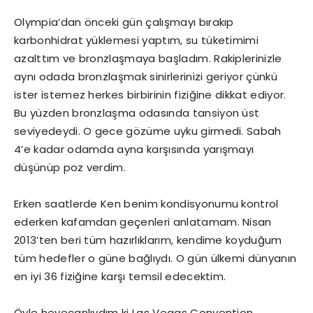
Olympia’dan önceki gün çalışmayı bırakıp
karbonhidrat yüklemesi yaptım, su tüketimimi
azalttım ve bronzlaşmaya başladım. Rakiplerinizle
aynı odada bronzlaşmak sinirlerinizi geriyor çünkü
ister istemez herkes birbirinin fiziğine dikkat ediyor.
Bu yüzden bronzlaşma odasında tansiyon üst
seviyedeydi. O gece gözüme uyku girmedi. Sabah
4’e kadar odamda ayna karşısında yarışmayı
düşünüp poz verdim.
Erken saatlerde Ken benim kondisyonumu kontrol
ederken kafamdan geçenleri anlatamam. Nisan
2013’ten beri tüm hazırlıklarım, kendime koyduğum
tüm hedefler o güne bağlıydı. O gün ülkemi dünyanın
en iyi 36 fiziğine karşı temsil edecektim.
Öyle heyecanlıydım ki Las Vegas Convention