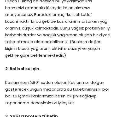
Clean Bulking de denilen bu yaklaşımda kas
hacminizi artıracak düzeyde kalori alımınızı
artırıyorsunuz. Buradaki amaç “kaliteli kütle”
kazanmaktır ki, bu şekilde kas oranınız artarken yağ
oranınız düşük kalmaktadır. Bunu yağsız proteinler, iyi
karbonhidratlar ve sağlıklı yağlardan oluşan bir diyeti
takip etmekle elde edebilirsiniz. (Bunların değeri
kişinin kilosu, yağ oranı, aktivite düzeyi ve yaşam
şekline göre belirlenmektedir.)
2. Bol bol su için.
Kaslarımızın %80’i sudan oluşur. Kaslarımızı dolgun
gösterecek uygun miktarlarda su tüketmeliyiz ki bol
bol su içmek kaslarımıza besin akışını sağlayıp,
toparlanma deneyimimizi iyileştirir.
3. Yağsız protein tüketin.