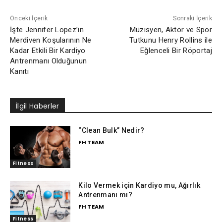
Önceki İçerik
Sonraki İçerik
İşte Jennifer Lopez’in
Müzisyen, Aktör ve Spor
Merdiven Koşularının Ne
Tutkunu Henry Rollins ile
Kadar Etkili Bir Kardiyo
Eğlenceli Bir Röportaj
Antrenmanı Olduğunun
Kanıtı
İlgil Haberler
“Clean Bulk” Nedir?
FH TEAM
Fitness
Kilo Vermek için Kardiyo mu, Ağırlık
Antrenmanı mı?
FH TEAM
Fitness