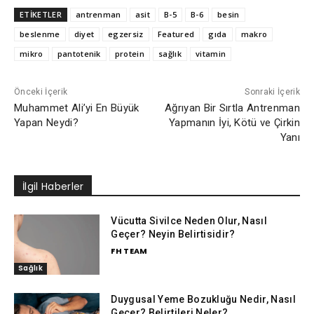
ETİKETLER
antrenman
asit
B-5
B-6
besin
beslenme
diyet
egzersiz
Featured
gıda
makro
mikro
pantotenik
protein
sağlık
vitamin
Önceki İçerik
Sonraki İçerik
Muhammet Ali’yi En Büyük
Ağrıyan Bir Sırtla Antrenman
Yapan Neydi?
Yapmanın İyi, Kötü ve Çirkin
Yanı
İlgil Haberler
Vücutta Sivilce Neden Olur, Nasıl
Geçer? Neyin Belirtisidir?
FH TEAM
Sağlık
Duygusal Yeme Bozukluğu Nedir, Nasıl
Geçer? Belirtileri Neler?