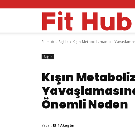
F
Fit Hub
Sağlık
Kışın Metabolizmanızın Yavaşlama
H
Sağlık
Kışın Metaboli
Yavaşlamasına
Önemli Neden
Yazar:
Elif Akagün