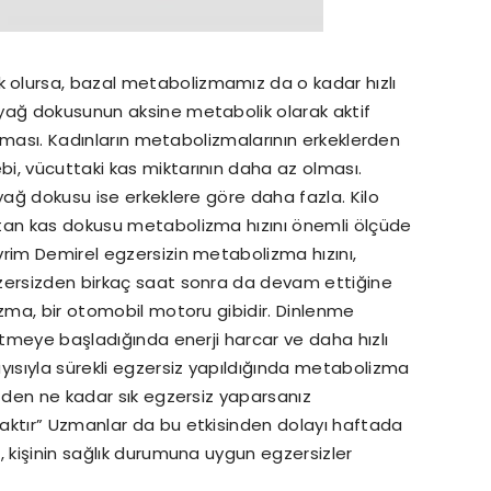
olursa, bazal metabolizmamız da o kadar hızlı
yağ dokusunun aksine metabolik olarak aktif
lanması. Kadınların metabolizmalarının erkeklerden
i, vücuttaki kas miktarının daha az olması.
yağ dokusu ise erkeklere göre daha fazla. Kilo
rtan kas dokusu metabolizma hızını önemli ölçüde
rim Demirel egzersizin metabolizma hızını,
gzersizden birkaç saat sonra da devam ettiğine
izma, bir otomobil motoru gibidir. Dinlenme
etmeye başladığında enerji harcar ve daha hızlı
yısıyla sürekli egzersiz yapıldığında metabolizma
üzden ne kadar sık egzersiz yaparsanız
aktır” Uzmanlar da bu etkisinden dolayı haftada
, kişinin sağlık durumuna uygun egzersizler