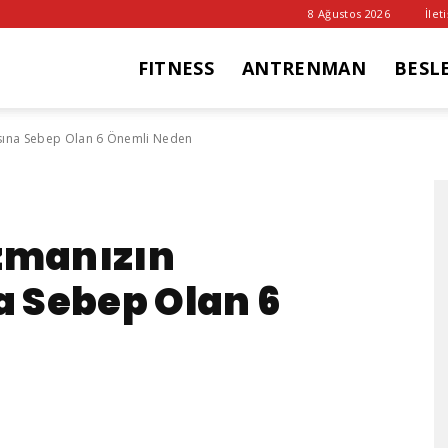
8 Ağustos 2026
İlet
FITNESS
ANTRENMAN
BESL
it
sına Sebep Olan 6 Önemli Neden
ub
zmanızın
 Sebep Olan 6