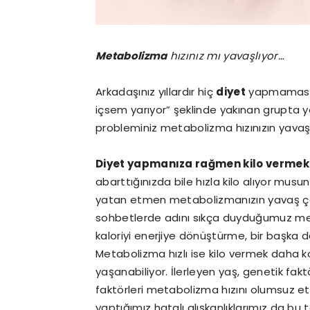
Metabolizma
hızınız mı yavaşlıyor…
Arkadaşınız yıllardır hiç
diyet
yapmamasına
içsem yarıyor” şeklinde yakınan grupta y
probleminiz metabolizma hızınızın yavaş 
Diyet yapmanıza rağmen kilo vermek
abarttığınızda bile hızla kilo alıyor mus
yatan etmen metabolizmanızın yavaş çalışma
sohbetlerde adını sıkça duyduğumuz met
kaloriyi enerjiye dönüştürme, bir başka 
Metabolizma hızlı ise kilo vermek daha k
yaşanabiliyor. İlerleyen yaş, genetik fak
faktörleri metabolizma hızını olumsuz et
yaptığımız hatalı alışkanlıklarımız da bu 