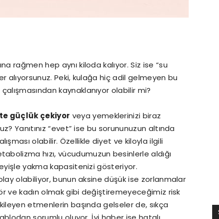
 rağmen hep aynı kiloda kalıyor. Siz ise “su
er alıyorsunuz. Peki, kulağa hiç adil gelmeyen bu
çalışmasından kaynaklanıyor olabilir mi?
te güçlük çekiyor
veya yemeklerinizi biraz
unuz? Yanıtınız “evet” ise bu sorununuzun altında
sı olabilir. Özellikle diyet ve kiloyla ilgili
abolizma hızı, vücudumuzun besinlerle aldığı
deyişle yakma kapasitenizi gösteriyor.
olay olabiliyor, bunun aksine düşük ise zorlanmalar
tör ve kadın olmak gibi değiştiremeyeceğimiz risk
kileyen etmenlerin başında gelseler de, sıkça
tablodan sorumlu oluyor. İyi haber ise hatalı