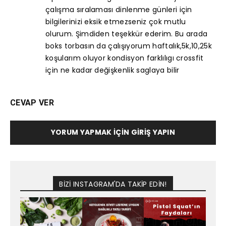
çalışma sıralaması dinlenme günleri için
bilgilerinizi eksik etmezseniz çok mutlu
olurum. Şimdiden teşekkür ederim. Bu arada
boks torbasın da çalışıyorum haftalık,5k,10,25k
koşularım oluyor kondisyon farklılıgı crossfit
için ne kadar değişkenlik saglaya bilir
CEVAP VER
YORUM YAPMAK İÇIN GIRIŞ YAPIN
BİZİ INSTAGRAM'DA TAKİP EDİN!