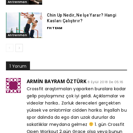
Antrenman
Chin Up Nedir, Ne İşe Yarar? Hangi
Kasları Çalıştırır?
FH TEAM
Antrenman
1 Yorum
ARMİN BAYRAM ÖZTÜRK
8 Eylül 2018 De 05:16
Crossfit araştırmaları yaparken buralara kadar
gelip paylaşımınız çok iyi geldi. Açıklamalar ve
videolar harika.. Zorluk dereceleri gerçekten
yüksek ve anlatımlar cidden harika. İnşallah bu
spor dalında da ego dan uzak dururlar da
sakatlıklar meydana gelmez
1. gün Crossfit
Open Workout 2.gün Grace olsa veya bunun