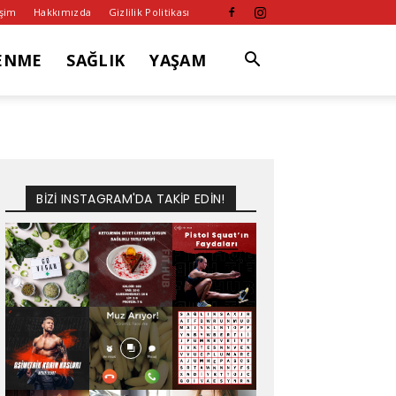
işim
Hakkımızda
Gizlilik Politikası
ENME
SAĞLIK
YAŞAM
BİZİ INSTAGRAM'DA TAKİP EDİN!