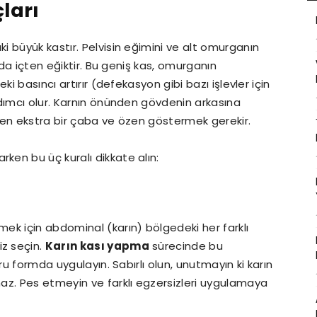
çları
aki büyük kastır. Pelvisin eğimini ve alt omurganın
 da içten eğiktir. Bu geniş kas, omurganın
i basıncı artırır (defekasyon gibi bazı işlevler için
dımcı olur. Karnın önünden gövdenin arkasına
rken ekstra bir çaba ve özen göstermek gerekir.
arken bu üç kuralı dikkate alın:
mek için abdominal (karın) bölgedeki her farklı
iz seçin.
Karın kası yapma
sürecinde bu
oğru formda uygulayın. Sabırlı olun, unutmayın ki karın
maz. Pes etmeyin ve farklı egzersizleri uygulamaya