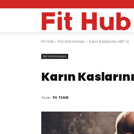
F
Fit Hub
Kol Antrenmanı
Karın Kaslarının ABC'si
H
Kol Antrenmanı
Karın Kasların
Yazar:
FH TEAM