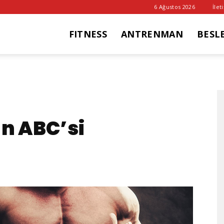
6 Ağustos 2026
İlet
FITNESS
ANTRENMAN
BESL
it
ub
ın ABC’si