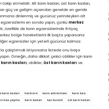
ı takip etmelidir: Alt karın kasları, üst karın kasları,
sları güç ve gelişim açısından genelde en geride
renmana dinlenmiş ve gücünüz yerindeyken alt
ge egzersizlerini en sonda yapın, çünkü
merkez
r, özellikle de karın egzersizlerinde ihtiyaç
rkez bölge hareketlerini ilk başta yaparsanız
diğer egzersizler için yeterli gücünüz kalmaz.
zla çalıştırmak istiyorsanız listede onu başa
yapın. Örneğin, daha dikkat çekici oblikler için karın
t karın kasları
, oblikler,
üst karın kasları
ve
ü karın kasları
hardcore
karın antrenmanı
karın kası
rın kası yapma
karın kasları
kas kuvveti
üst karın kasları