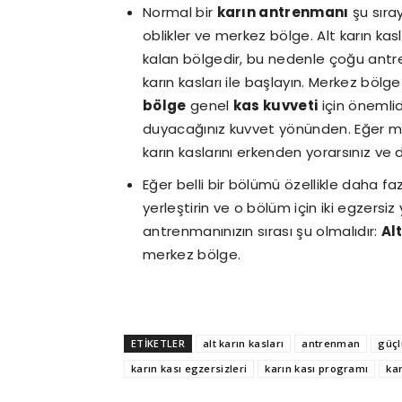
Normal bir
karın antrenmanı
şu sıray
oblikler ve merkez bölge. Alt karın ka
kalan bölgedir, bu nedenle çoğu ant
karın kasları ile başlayın. Merkez böl
bölge
genel
kas kuvveti
için önemlidi
duyacağınız kuvvet yönünden. Eğer me
karın kaslarını erkenden yorarsınız ve 
Eğer belli bir bölümü özellikle daha fa
yerleştirin ve o bölüm için iki egzersiz 
antrenmanınızın sırası şu olmalıdır:
Al
merkez bölge.
ETİKETLER
alt karın kasları
antrenman
güçl
karın kası egzersizleri
karın kası programı
ka