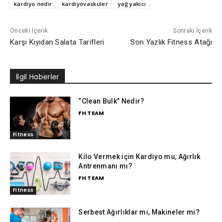
kardiyo nedir
kardiyovasküler
yağ yakıcı
Önceki İçerik
Sonraki İçerik
Karşı Kıyıdan Salata Tarifleri
Son Yazlık Fitness Atağı
İlgil Haberler
“Clean Bulk” Nedir?
FH TEAM
Fitness
Kilo Vermek için Kardiyo mu, Ağırlık
Antrenmanı mı?
FH TEAM
Fitness
Serbest Ağırlıklar mı, Makineler mi?