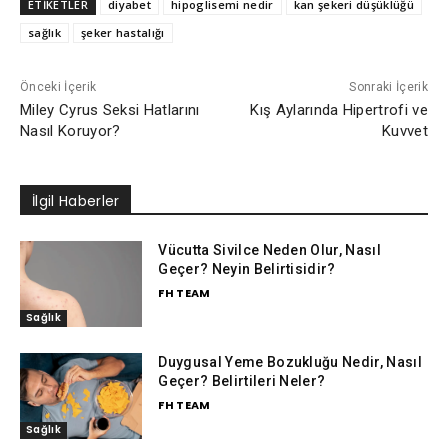
ETİKETLER
diyabet
hipoglisemi nedir
kan şekeri düşüklüğü
sağlık
şeker hastalığı
Önceki İçerik
Sonraki İçerik
Miley Cyrus Seksi Hatlarını
Kış Aylarında Hipertrofi ve
Nasıl Koruyor?
Kuvvet
İlgil Haberler
Vücutta Sivilce Neden Olur, Nasıl
Geçer? Neyin Belirtisidir?
FH TEAM
Sağlık
Duygusal Yeme Bozukluğu Nedir, Nasıl
Geçer? Belirtileri Neler?
FH TEAM
Sağlık