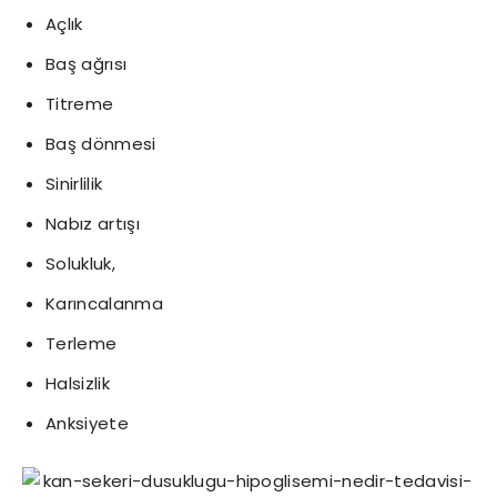
Açlık
Baş ağrısı
Titreme
Baş dönmesi
Sinirlilik
Nabız artışı
Solukluk,
Karıncalanma
Terleme
Halsizlik
Anksiyete