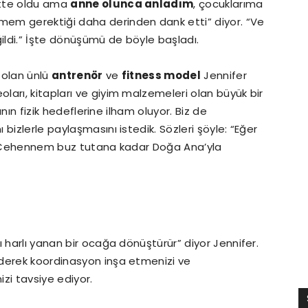
rtte oldu ama
anne olunca anladım
, çocuklarıma
em gerektiği daha derinden dank etti” diyor. “Ve
ldi.” İşte dönüşümü de böyle başladı.
p olan ünlü
antrenör
ve
fitness model
Jennifer
oları, kitapları ve giyim malzemeleri olan büyük bir
ının fizik hedeflerine ilham oluyor. Biz de
ı bizlerle paylaşmasını istedik. Sözleri şöyle: “Eğer
z. Cehennem buz tutana kadar Doğa Ana’yla
 harlı yanan bir ocağa dönüştürür” diyor Jennifer.
derek koordinasyon inşa etmenizi ve
zi tavsiye ediyor.