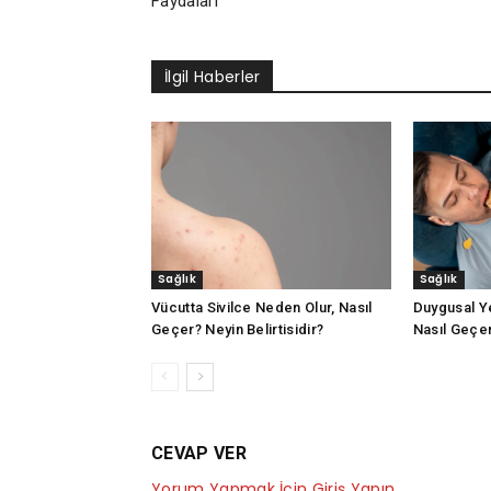
Faydaları
İlgil Haberler
Sağlık
Sağlık
Vücutta Sivilce Neden Olur, Nasıl
Duygusal Y
Geçer? Neyin Belirtisidir?
Nasıl Geçer?
CEVAP VER
Yorum Yapmak İçin Giriş Yapın