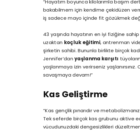
“Hayatım boyunca kilolarımla başım de
bakabilmem için kendime çekidüzen verm
iş sadece mayo içinde fit gözükmek deği
43 yaşında hayatının en iyi fiziğine sahi
uzaktan
koçluk eğitimi
, antrenman vide
şirketin sahibi. Bununla birlikte birçok kad
Jennifer’dan
yaşlanma karşıtı
tüyoların
yaşlanmaya izin verirseniz yaşlanırsını
savaşmaya devam!”
Kas Geliştirme
“Kas gençlik pınarıdır ve metabolizmanızı
Tek seferde birçok kas grubunu aktive e
vücudunuzdaki dengesizlikleri düzeltmeni