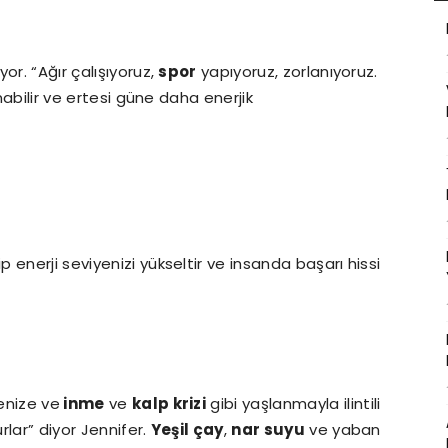
or. “Ağır çalışıyoruz,
spor
yapıyoruz, zorlanıyoruz.
anabilir ve ertesi güne daha enerjik
p enerji seviyenizi yükseltir ve insanda başarı hissi
enize ve
inme
ve
kalp krizi
gibi yaşlanmayla ilintili
rlar” diyor Jennifer.
Yeşil çay
,
nar suyu
ve yaban