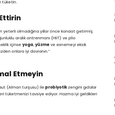
 tüketin.
Ettirin
 yeterli olmadığına yıllar önce kanaat getirmiş.
unluklu aralık antrenmanı (HIIT) ve plio
eklik içinse
yoga
,
yüzme
ve esnemeyi eksik
üzden onlara iyi davranın.”
hmal Etmeyin
aut (Alman turşusu) ile
probiyotik
zengini gıdalar
i tüketmenizi tavsiye ediyor. Hazma iyi geldikleri