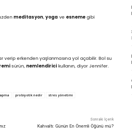
 yüzden
meditasyon
,
yoga
ve
esneme
gibi
r verip erkenden yaşlanmasına yol açabilir. Bol su
remi
sürün,
nemlendirici
kullanın, diyor Jennifer.
yapma
probiyotik nedir
stres yönetimi
Sonraki İçerik
nız
Kahvaltı: Günün En Önemli Öğünü mü?