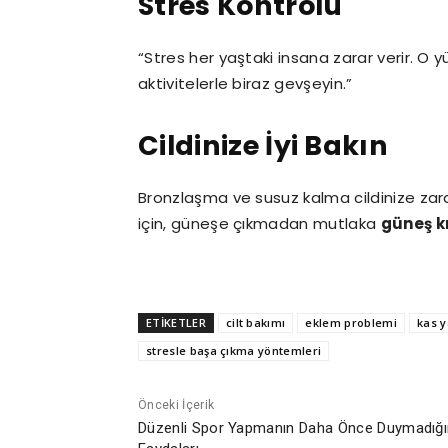
Stres Kontrolü
“Stres her yaştaki insana zarar verir. O
aktivitelerle biraz gevşeyin.”
Cildinize İyi Bakın
Bronzlaşma ve susuz kalma cildinize zara
için, güneşe çıkmadan mutlaka
güneş k
ETİKETLER
cilt bakımı
eklem problemi
kas 
stresle başa çıkma yöntemleri
Önceki İçerik
Düzenli Spor Yapmanın Daha Önce Duymadığı