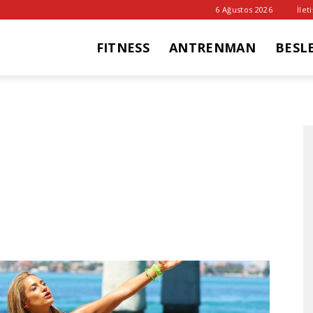
6 Ağustos 2026
İlet
FITNESS
ANTRENMAN
BESL
it
ub