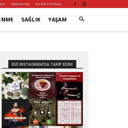
işim
Hakkımızda
Gizlilik Politikası
ENME
SAĞLIK
YAŞAM
BİZİ INSTAGRAM'DA TAKİP EDİN!