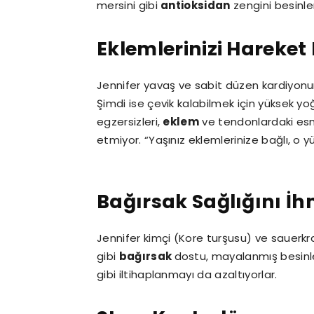
mersini gibi
antioksidan
zengini besinler
Eklemlerinizi Hareket 
Jennifer yavaş ve sabit düzen kardiyonun
Şimdi ise çevik kalabilmek için yüksek yoğ
egzersizleri,
eklem
ve tendonlardaki esn
etmiyor. “Yaşınız eklemlerinize bağlı, o y
Bağırsak Sağlığını İ
Jennifer kimçi (Kore turşusu) ve sauerkr
gibi
bağırsak
dostu, mayalanmış besinler
gibi iltihaplanmayı da azaltıyorlar.