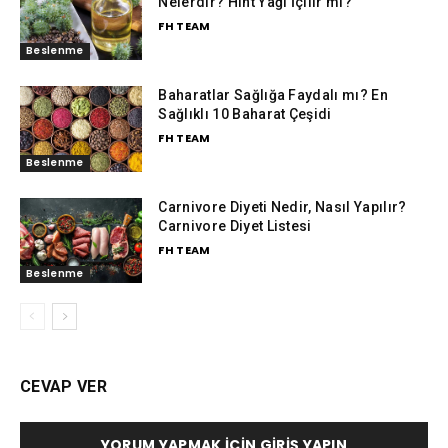
Nelerdir? Hint Yağı İçilir mi?
FH TEAM
Beslenme
Baharatlar Sağlığa Faydalı mı? En
Sağlıklı 10 Baharat Çeşidi
FH TEAM
Beslenme
Carnivore Diyeti Nedir, Nasıl Yapılır?
Carnivore Diyet Listesi
FH TEAM
Beslenme
CEVAP VER
YORUM YAPMAK İÇIN GIRIŞ YAPIN