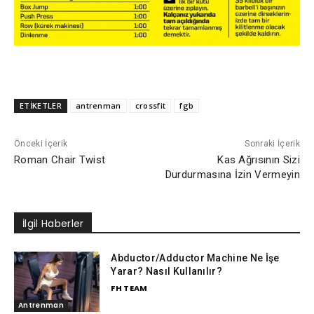
ETİKETLER
antrenman
crossfit
fgb
Önceki İçerik
Sonraki İçerik
Roman Chair Twist
Kas Ağrısının Sizi
Durdurmasına İzin Vermeyin
İlgil Haberler
Abductor/Adductor Machine Ne İşe
Yarar? Nasıl Kullanılır?
FH TEAM
Antrenman