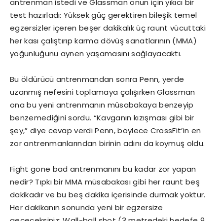
antrenman istedi ve Glassman onun için yıkıcı bir
test hazırladı: Yüksek güç gerektiren bileşik temel
egzersizler içeren beşer dakikalık üç raunt vücuttaki
her kası çalıştırıp karma dövüş sanatlarının (MMA)
yoğunluğunu aynen yaşamasını sağlayacaktı.
Bu öldürücü antrenmandan sonra Penn, yerde
uzanmış nefesini toplamaya çalışırken Glassman
ona bu yeni antrenmanın müsabakaya benzeyip
benzemediğini sordu. “Kavganın kızışması gibi bir
şey,” diye cevap verdi Penn, böylece CrossFit’in en
zor antrenmanlarından birinin adını da koymuş oldu.
Fight gone bad antrenmanını bu kadar zor yapan
nedir? Tıpkı bir MMA müsabakası gibi her raunt beş
dakikadır ve bu beş dakika içerisinde durmak yoktur.
Her dakikanın sonunda yeni bir egzersize
geçeceksiniz: Wall-ball shot (3 metredeki hedefe 9