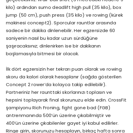
kilo) ardından sumo deadlift high pull (35 kilo), box
jump (50 cm), push press (35 kilo) ve rowing (kürek
makinesi concept2). Sporcular rauntlar arasında
sadece bir dakika dinlenebilir. Her egzersizde 60
saniyenin nasıl bu kadar uzun sürdüğüne
şaşıracaksınız; dinlenirken ise bir dakikanın
başlamasıyla bitmesi bir olacak.
İlk dört egzersizin her tekrarı puan olarak ve rowing
skoru da kalori olarak hesaplanır (sağda gösterilen
Concept 2 rower’da kolayca takip edilebilir).
Partneriniz her raunttaki skorlarınızı toplasın ve
hepsini toplayarak final skorunuzu elde edin. CrossFit
şampiyonu Rich Froning, fight gone bad (FGB)
antrenmanında 500’ün üzerine çıkabilmiştir ve
400’ün üzerine çıkabilenler gayet iyi kabul edilirler.
Ringe girin, skorunuzu hesaplayın, birkaç hafta sonra