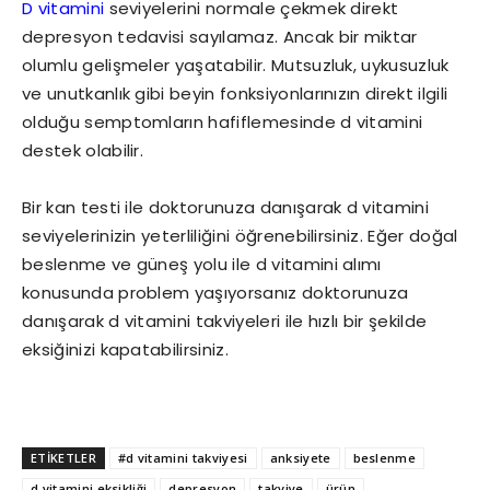
D vitamini
seviyelerini normale çekmek direkt
depresyon tedavisi sayılamaz. Ancak bir miktar
olumlu gelişmeler yaşatabilir. Mutsuzluk, uykusuzluk
ve unutkanlık gibi beyin fonksiyonlarınızın direkt ilgili
olduğu semptomların hafiflemesinde d vitamini
destek olabilir.
Bir kan testi ile doktorunuza danışarak d vitamini
seviyelerinizin yeterliliğini öğrenebilirsiniz. Eğer doğal
beslenme ve güneş yolu ile d vitamini alımı
konusunda problem yaşıyorsanız doktorunuza
danışarak d vitamini takviyeleri ile hızlı bir şekilde
eksiğinizi kapatabilirsiniz.
ETİKETLER
#d vitamini takviyesi
anksiyete
beslenme
d vitamini eksikliği
depresyon
takviye
ürün