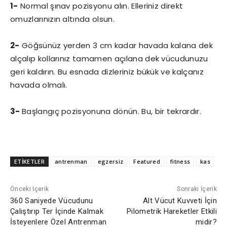
1-
Normal şınav pozisyonu alın. Elleriniz direkt
omuzlarınızın altında olsun.
2-
Göğsünüz yerden 3 cm kadar havada kalana dek
alçalıp kollarınız tamamen açılana dek vücudunuzu
geri kaldırın. Bu esnada dizleriniz bükük ve kalçanız
havada olmalı.
3-
Başlangıç pozisyonuna dönün. Bu, bir tekrardır.
ETİKETLER
antrenman
egzersiz
Featured
fitness
kas
Önceki İçerik
Sonraki İçerik
360 Saniyede Vücudunu
Alt Vücut Kuvveti İçin
Çalıştırıp Ter İçinde Kalmak
Pilometrik Hareketler Etkili
İsteyenlere Özel Antrenman
midir?