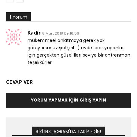
1 Yorum
Kadir
8 Mart 2018 De 16:06
mükemmeel anlatmaya gerek yok
görüyorsunuz şırıl şırıl .:) evde spor yapanlar
için gerçekten güzel ileri seviye bir antrenman
teşekkürler
CEVAP VER
YORUM YAPMAK İÇIN GIRIŞ YAPIN
BİZİ INSTAGRAM'DA TAKİP EDİN!