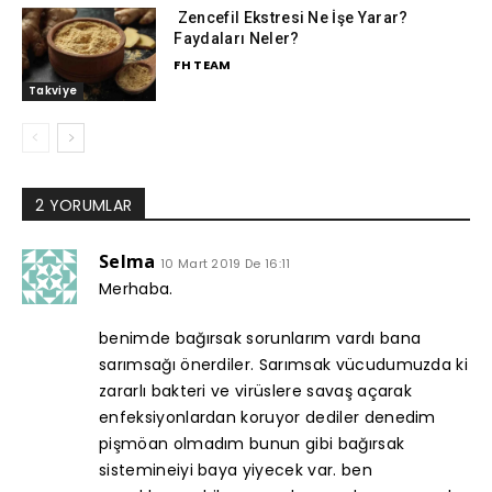
Zencefil Ekstresi Ne İşe Yarar?
Faydaları Neler?
FH TEAM
Takviye
2 YORUMLAR
Selma
10 Mart 2019 De 16:11
Merhaba.
benimde bağırsak sorunlarım vardı bana
sarımsağı önerdiler. Sarımsak vücudumuzda ki
zararlı bakteri ve virüslere savaş açarak
enfeksiyonlardan koruyor dediler denedim
pişmöan olmadım bunun gibi bağırsak
sistemineiyi baya yiyecek var. ben