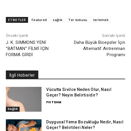
ETİKETLER
Featured
sağlık
Ter kokusu
terlemek
Önceki İçerik
Sonraki İçerik
J. K. SIMMONS YENİ
Daha Büyük Bicepsler İçin
‘’BATMAN’’ FİLMİ İÇİN
Alternatif Antrenman
FORMA GİRDİ
Programı
İlgil Haberler
Vücutta Sivilce Neden Olur, Nasıl
Geçer? Neyin Belirtisidir?
FH TEAM
Sağlık
Duygusal Yeme Bozukluğu Nedir, Nasıl
Geçer? Belirtileri Neler?