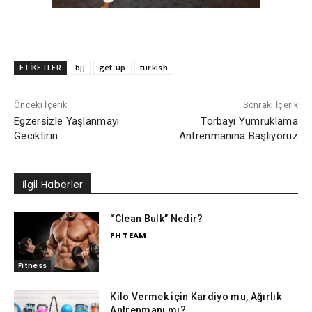
ETİKETLER
bjj
get-up
turkish
Önceki İçerik
Sonraki İçerik
Egzersizle Yaşlanmayı
Torbayı Yumruklama
Geciktirin
Antrenmanına Başlıyoruz
İlgil Haberler
“Clean Bulk” Nedir?
FH TEAM
Fitness
Kilo Vermek için Kardiyo mu, Ağırlık
Antrenmanı mı?