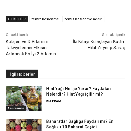
ETİKETLER
temiz beslenme
temiz beslenme nedir
Önceki İçerik
Sonraki İçerik
Kolajen ve D Vitamini
İki Kıtayı Kulaçlayan Kadın:
Takviyelerinin Etkisini
Hilal Zeynep Saraç
Artıracak En İyi 2 Vitamin
İlgil Haberler
Hint Yağı Ne İşe Yarar? Faydaları
Nelerdir? Hint Yağı İçilir mi?
FH TEAM
Beslenme
Baharatlar Sağlığa Faydalı mı? En
Sağlıklı 10 Baharat Çeşidi