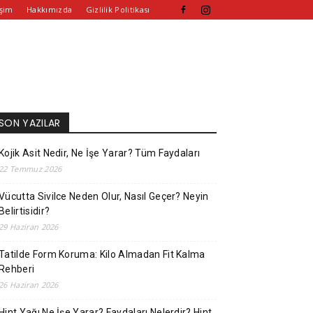
işim
Hakkımızda
Gizlilik Politikası
SON YAZILAR
Kojik Asit Nedir, Ne İşe Yarar? Tüm Faydaları
22 Temmuz 2026
Vücutta Sivilce Neden Olur, Nasıl Geçer? Neyin
Belirtisidir?
29 Haziran 2026
Tatilde Form Koruma: Kilo Almadan Fit Kalma
Rehberi
26 Haziran 2026
Hint Yağı Ne İşe Yarar? Faydaları Nelerdir? Hint