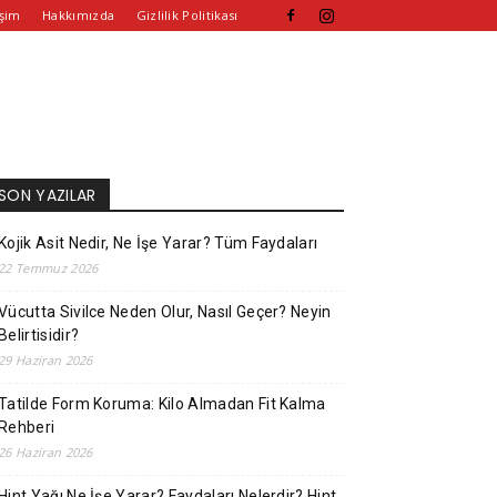
işim
Hakkımızda
Gizlilik Politikası
SON YAZILAR
Kojik Asit Nedir, Ne İşe Yarar? Tüm Faydaları
22 Temmuz 2026
Vücutta Sivilce Neden Olur, Nasıl Geçer? Neyin
Belirtisidir?
29 Haziran 2026
Tatilde Form Koruma: Kilo Almadan Fit Kalma
Rehberi
26 Haziran 2026
Hint Yağı Ne İşe Yarar? Faydaları Nelerdir? Hint