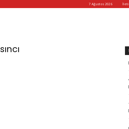
7 Ağustos 2026
İlet
sıncı