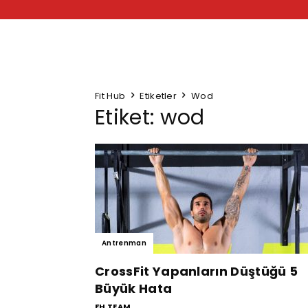
Fit Hub
Etiketler
Wod
Etiket: wod
Antrenman
CrossFit Yapanların Düştüğü 5
Büyük Hata
FH TEAM