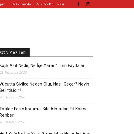
işim
Hakkımızda
Gizlilik Politikası
SON YAZILAR
Kojik Asit Nedir, Ne İşe Yarar? Tüm Faydaları
22 Temmuz 2026
Vücutta Sivilce Neden Olur, Nasıl Geçer? Neyin
Belirtisidir?
29 Haziran 2026
Tatilde Form Koruma: Kilo Almadan Fit Kalma
Rehberi
26 Haziran 2026
Hint Yağı Ne İşe Yarar? Faydaları Nelerdir? Hint