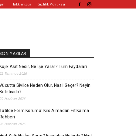
işim
Hakkımızda
Gizlilik Politikası
SON YAZILAR
Kojik Asit Nedir, Ne İşe Yarar? Tüm Faydaları
22 Temmuz 2026
Vücutta Sivilce Neden Olur, Nasıl Geçer? Neyin
Belirtisidir?
29 Haziran 2026
Tatilde Form Koruma: Kilo Almadan Fit Kalma
Rehberi
26 Haziran 2026
Hint Yağı Ne İşe Yarar? Faydaları Nelerdir? Hint