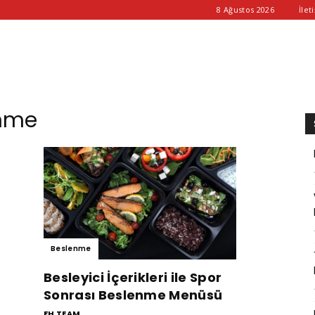
8 Ağustos 2026
İlet
enme
Beslenme
Besleyici İçerikleri ile Spor
Sonrası Beslenme Menüsü
FH TEAM