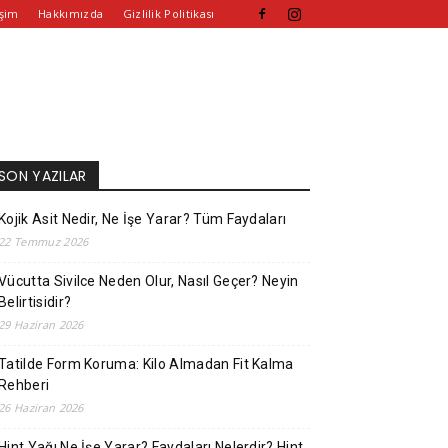
işim
Hakkımızda
Gizlilik Politikası
SON YAZILAR
Kojik Asit Nedir, Ne İşe Yarar? Tüm Faydaları
22 Temmuz 2026
Vücutta Sivilce Neden Olur, Nasıl Geçer? Neyin
Belirtisidir?
29 Haziran 2026
Tatilde Form Koruma: Kilo Almadan Fit Kalma
Rehberi
26 Haziran 2026
Hint Yağı Ne İşe Yarar? Faydaları Nelerdir? Hint