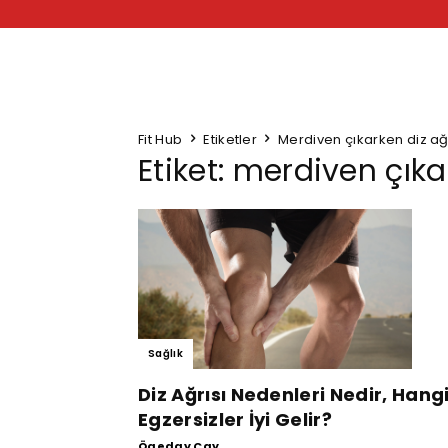
Fit Hub
Etiketler
Merdiven çıkarken diz ağr
Etiket: merdiven çıka
Sağlık
Diz Ağrısı Nedenleri Nedir, Hang
Egzersizler İyi Gelir?
Ögeday Çay