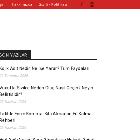
işim
Hakkımızda
Gizlilik Politikası
SON YAZILAR
Kojik Asit Nedir, Ne İşe Yarar? Tüm Faydaları
22 Temmuz 2026
Vücutta Sivilce Neden Olur, Nasıl Geçer? Neyin
Belirtisidir?
29 Haziran 2026
Tatilde Form Koruma: Kilo Almadan Fit Kalma
Rehberi
26 Haziran 2026
Hint Yağı Ne İşe Yarar? Faydaları Nelerdir? Hint