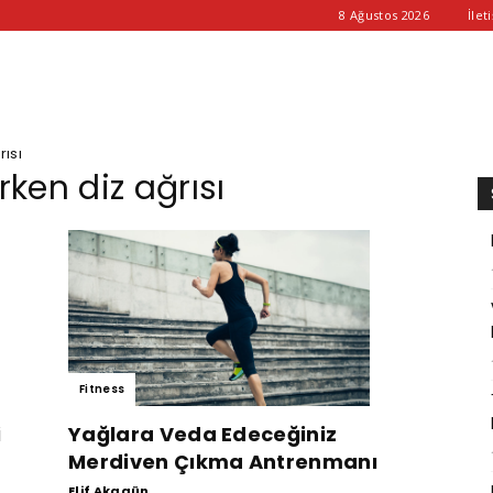
8 Ağustos 2026
İlet
ısı
rken diz ağrısı
Fitness
i
Yağlara Veda Edeceğiniz
Merdiven Çıkma Antrenmanı
Elif Akagün