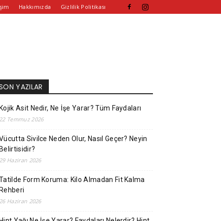
işim
Hakkımızda
Gizlilik Politikası
SON YAZILAR
Kojik Asit Nedir, Ne İşe Yarar? Tüm Faydaları
22 Temmuz 2026
Vücutta Sivilce Neden Olur, Nasıl Geçer? Neyin
Belirtisidir?
29 Haziran 2026
Tatilde Form Koruma: Kilo Almadan Fit Kalma
Rehberi
26 Haziran 2026
Hint Yağı Ne İşe Yarar? Faydaları Nelerdir? Hint