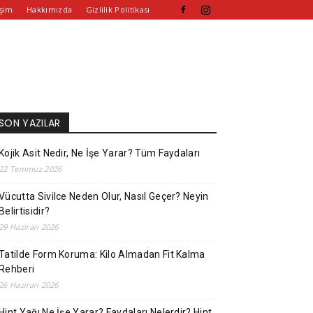
işim
Hakkımızda
Gizlilik Politikası
SON YAZILAR
Kojik Asit Nedir, Ne İşe Yarar? Tüm Faydaları
22 Temmuz 2026
Vücutta Sivilce Neden Olur, Nasıl Geçer? Neyin
Belirtisidir?
29 Haziran 2026
Tatilde Form Koruma: Kilo Almadan Fit Kalma
Rehberi
26 Haziran 2026
Hint Yağı Ne İşe Yarar? Faydaları Nelerdir? Hint