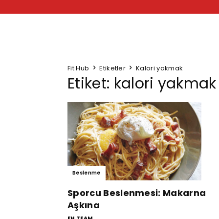
Fit Hub
Etiketler
Kalori yakmak
Etiket: kalori yakmak
Beslenme
Sporcu Beslenmesi: Makarna
Aşkına
FH TEAM