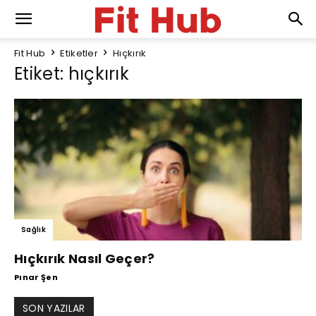
Fit Hub
Etiketler
Hıçkırık
Etiket: hıçkırık
Sağlık
Hıçkırık Nasıl Geçer?
Pınar Şen
SON YAZILAR